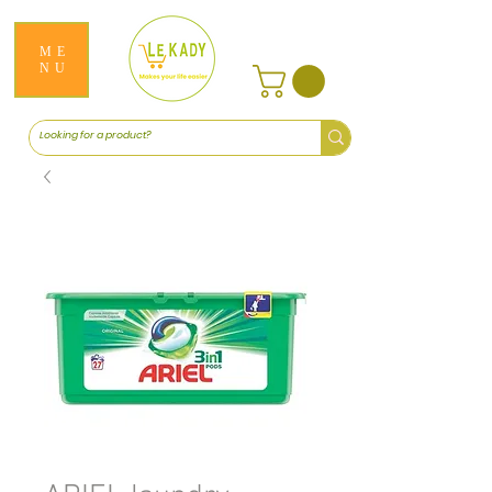
ME
NU