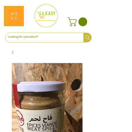
ME
NU