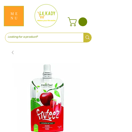
ME
NU