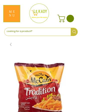
ME
NU