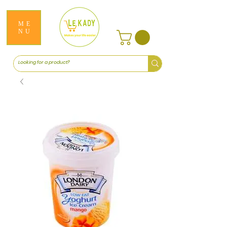
ME
NU