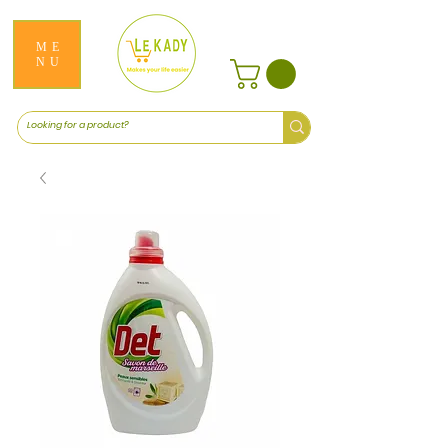
ME
NU