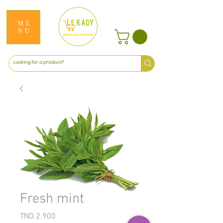
ME
NU
Fresh mint
Price
TND 2.900