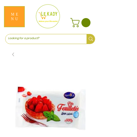
ME
NU