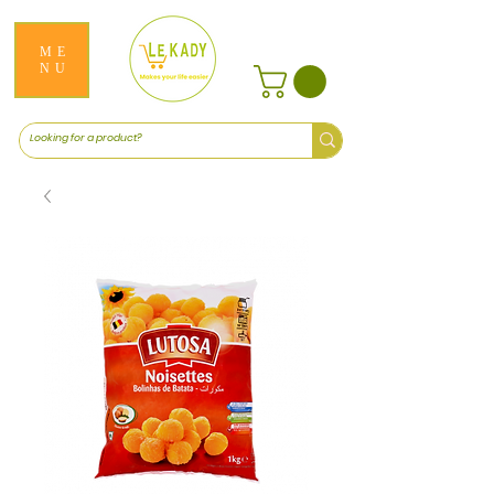
ME
NU