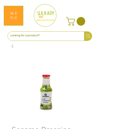
ME
NU