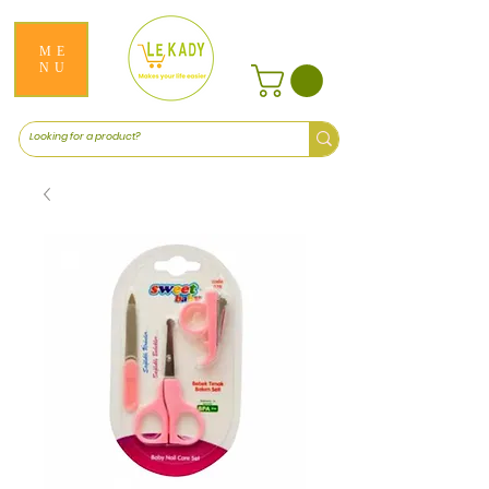
ME
NU