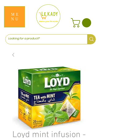
ME
NU
Loyd mint infusion -